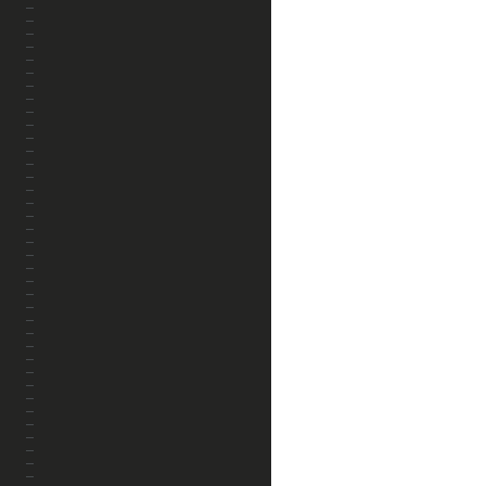
UNCATEGORIZED