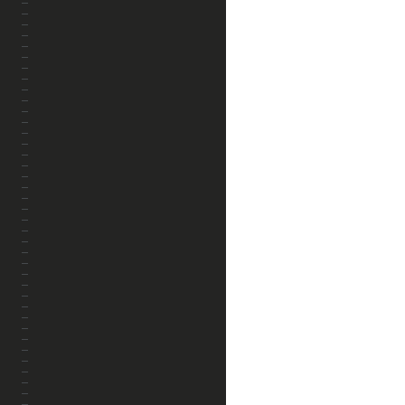
SET
2016
Lentes para 
UNCATEGORIZED
SET
2015
Cursos de Fo