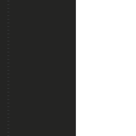
UNCATEGORIZED
NOV
2017
Fotografand